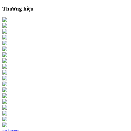
Thương hiệu
no image