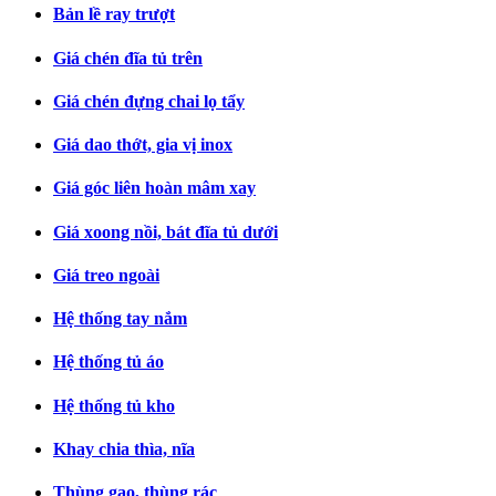
Bản lề ray trượt
Giá chén đĩa tủ trên
Giá chén đựng chai lọ tẩy
Giá dao thớt, gia vị inox
Giá góc liên hoàn mâm xay
Giá xoong nồi, bát đĩa tủ dưới
Giá treo ngoài
Hệ thống tay nắm
Hệ thống tủ áo
Hệ thống tủ kho
Khay chia thìa, nĩa
Thùng gạo, thùng rác