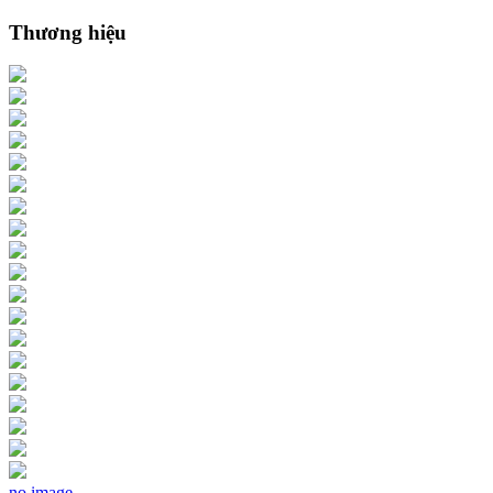
Thương hiệu
no image