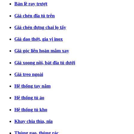
Bản lề ray trượt
Giá chén đĩa tủ trên
Giá chén đựng chai lọ tẩy
Giá dao thớt, gia vị inox
Giá góc liên hoàn mâm xay
Giá xoong nồi, bát đĩa tủ dưới
Giá treo ngoài
Hệ thống tay nắm
Hệ thống tủ áo
Hệ thống tủ kho
Khay chia thìa, nĩa
Thùng gạo, thùng rác