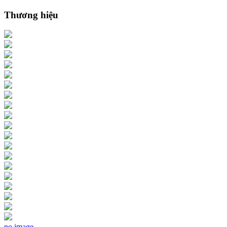
Thương hiệu
no image