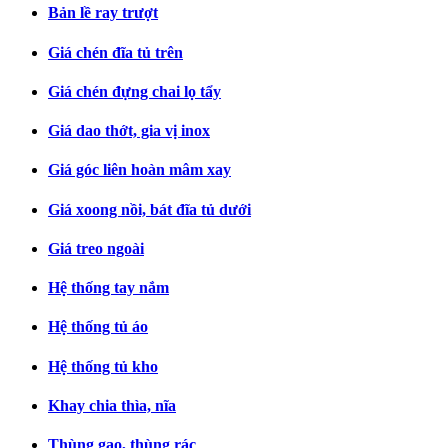
Bản lề ray trượt
Giá chén đĩa tủ trên
Giá chén đựng chai lọ tẩy
Giá dao thớt, gia vị inox
Giá góc liên hoàn mâm xay
Giá xoong nồi, bát đĩa tủ dưới
Giá treo ngoài
Hệ thống tay nắm
Hệ thống tủ áo
Hệ thống tủ kho
Khay chia thìa, nĩa
Thùng gạo, thùng rác