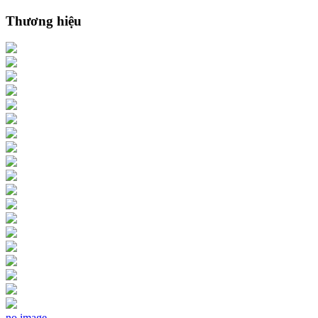
Thương hiệu
no image