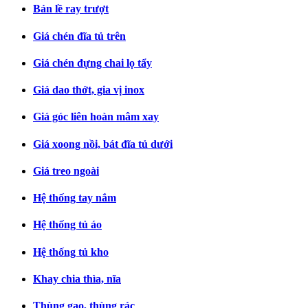
Bản lề ray trượt
Giá chén đĩa tủ trên
Giá chén đựng chai lọ tẩy
Giá dao thớt, gia vị inox
Giá góc liên hoàn mâm xay
Giá xoong nồi, bát đĩa tủ dưới
Giá treo ngoài
Hệ thống tay nắm
Hệ thống tủ áo
Hệ thống tủ kho
Khay chia thìa, nĩa
Thùng gạo, thùng rác