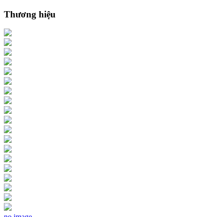
Thương hiệu
no image