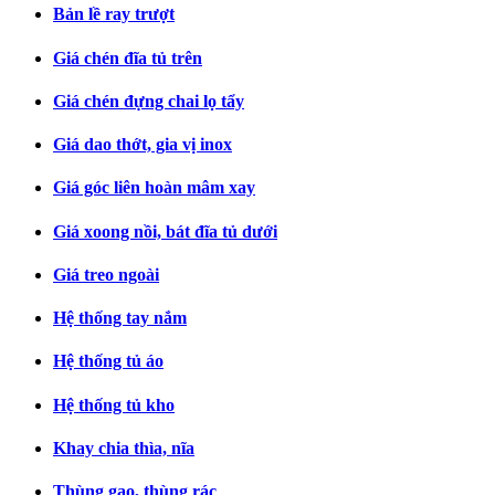
Bản lề ray trượt
Giá chén đĩa tủ trên
Giá chén đựng chai lọ tẩy
Giá dao thớt, gia vị inox
Giá góc liên hoàn mâm xay
Giá xoong nồi, bát đĩa tủ dưới
Giá treo ngoài
Hệ thống tay nắm
Hệ thống tủ áo
Hệ thống tủ kho
Khay chia thìa, nĩa
Thùng gạo, thùng rác