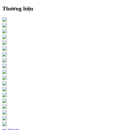
Thương hiệu
no image