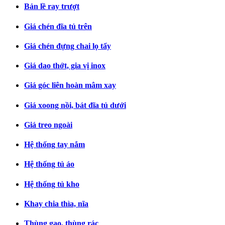
Bản lề ray trượt
Giá chén đĩa tủ trên
Giá chén đựng chai lọ tẩy
Giá dao thớt, gia vị inox
Giá góc liên hoàn mâm xay
Giá xoong nồi, bát đĩa tủ dưới
Giá treo ngoài
Hệ thống tay nắm
Hệ thống tủ áo
Hệ thống tủ kho
Khay chia thìa, nĩa
Thùng gạo, thùng rác