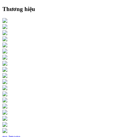
Thương hiệu
no image