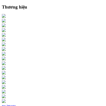
Thương hiệu
no image