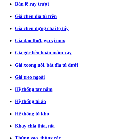
Bản lề ray trượt
Giá chén đĩa tủ trên
Giá chén đựng chai lọ tẩy
Giá dao thớt, gia vị inox
Giá góc liên hoàn mâm xay
Giá xoong nồi, bát đĩa tủ dưới
Giá treo ngoài
Hệ thống tay nắm
Hệ thống tủ áo
Hệ thống tủ kho
Khay chia thìa, nĩa
Thùng gạo, thùng rác