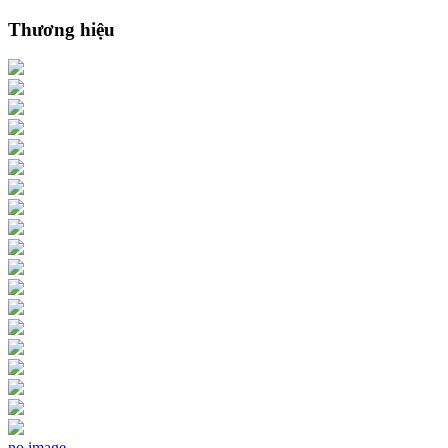
Thương hiệu
no image