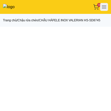
0
Ope
/
/
Trang chủ
Chậu rửa chén
CHẬU HÄFELE INOX VALERIAN HS-SD8745