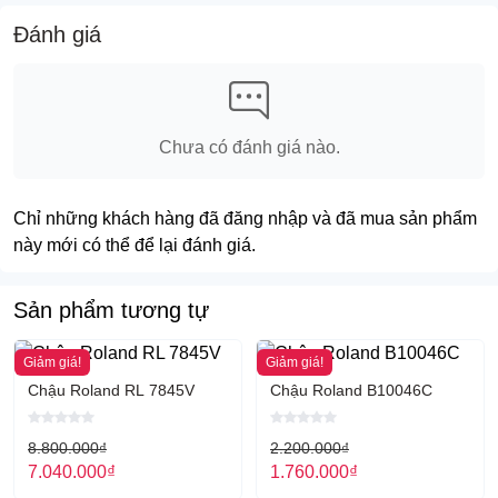
hàng và được tư vấn chi tiết hơn về sản phẩm.
Đánh giá
Hoặc ghé đến với showroom chúng tôi:
237(Số mới 324) Lý Thường Kiệt, P.6, Quận Tân Bình –
0907.262.388 – 0901.382.555
Chưa có đánh giá nào.
Chỉ những khách hàng đã đăng nhập và đã mua sản phẩm
này mới có thể để lại đánh giá.
Sản phẩm tương tự
Giảm giá!
Giảm giá!
Chậu Roland RL 7845V
Chậu Roland B10046C
8.800.000
₫
2.200.000
₫
7.040.000
₫
1.760.000
₫