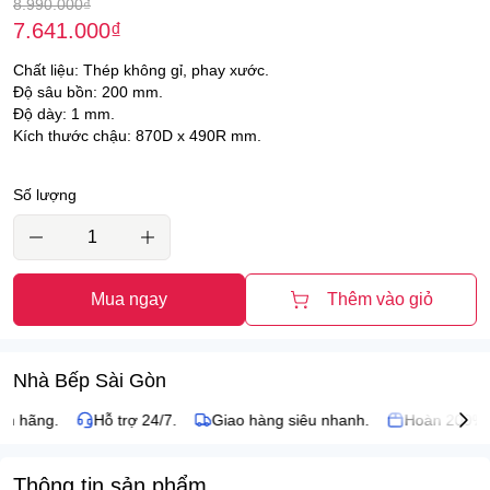
8.990.000
₫
7.641.000
₫
Chất liệu: Thép không gỉ, phay xước.
Độ sâu bồn: 200 mm.
Độ dày: 1 mm.
Kích thước chậu: 870D x 490R mm.
Số lượng
Mua ngay
Thêm vào giỏ
Nhà Bếp Sài Gòn
h hãng.
Hỗ trợ 24/7.
Giao hàng siêu nhanh.
Hoàn 200% n
Thông tin sản phẩm