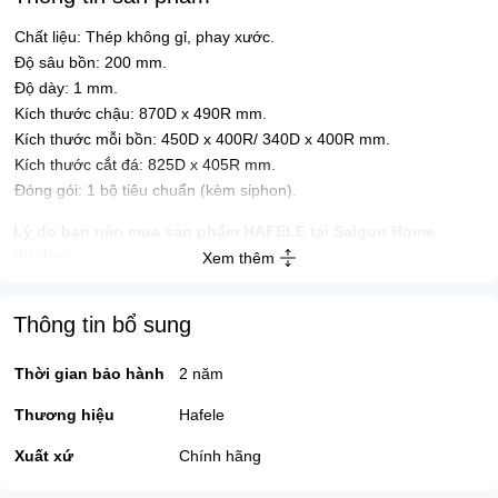
Chất liệu: Thép không gỉ, phay xước.
Độ sâu bồn: 200 mm.
Độ dày: 1 mm.
Kích thước chậu: 870D x 490R mm.
Kích thước mỗi bồn: 450D x 400R/ 340D x 400R mm.
Kích thước cắt đá: 825D x 405R mm.
Đóng gói: 1 bộ tiêu chuẩn (kèm siphon).
Lý do bạn nên mua sản phẩm
HAFELE tại Saigon Home
Kitchen
Xem thêm
Mức giá cạnh tranh nhất trên thị trường nhà bếp.
Thông tin bổ sung
Miễn phí giao hàng lắp đặt tại TPHCM và Hà Nội.
Thời gian bảo hành
2 năm
Sản phẩm cam kết chính hãng 100%.
Chính sách bảo hành chính hãng sản phẩm lên đến 2 năm và bảo
Thương hiệu
Hafele
trì trọn đời sản phẩm.
Xuất xứ
Chính hãng
Hãy gọi đến ngay Hotline: 0907.262.388 – 0901.382.555 để đặt