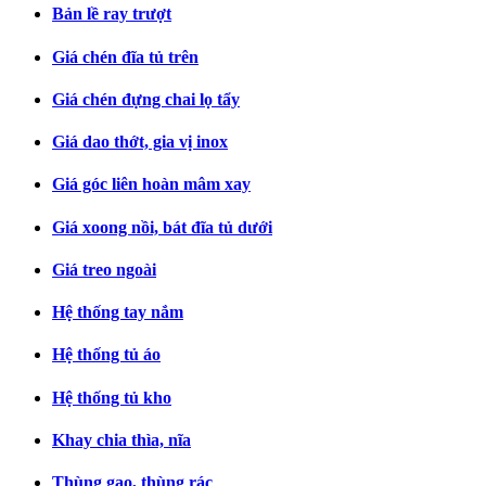
Bản lề ray trượt
Giá chén đĩa tủ trên
Giá chén đựng chai lọ tẩy
Giá dao thớt, gia vị inox
Giá góc liên hoàn mâm xay
Giá xoong nồi, bát đĩa tủ dưới
Giá treo ngoài
Hệ thống tay nắm
Hệ thống tủ áo
Hệ thống tủ kho
Khay chia thìa, nĩa
Thùng gạo, thùng rác