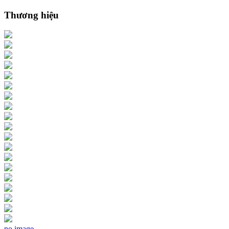
Thương hiệu
no image