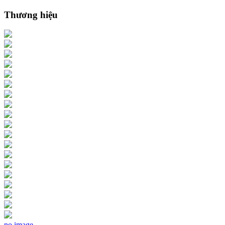
Thương hiệu
no image