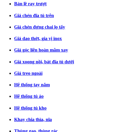
Bản lề ray trượt
Giá chén đĩa tủ trên
Giá chén đựng chai lọ tẩy
Giá dao thớt, gia vị inox
Giá góc liên hoàn mâm xay
Giá xoong nồi, bát đĩa tủ dưới
Giá treo ngoài
Hệ thống tay nắm
Hệ thống tủ áo
Hệ thống tủ kho
Khay chia thìa, nĩa
Thùng gạo, thùng rác