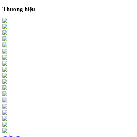
Thương hiệu
no image