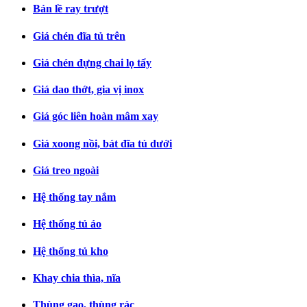
Bản lề ray trượt
Giá chén đĩa tủ trên
Giá chén đựng chai lọ tẩy
Giá dao thớt, gia vị inox
Giá góc liên hoàn mâm xay
Giá xoong nồi, bát đĩa tủ dưới
Giá treo ngoài
Hệ thống tay nắm
Hệ thống tủ áo
Hệ thống tủ kho
Khay chia thìa, nĩa
Thùng gạo, thùng rác