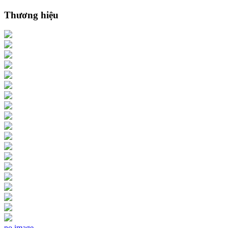
Thương hiệu
no image