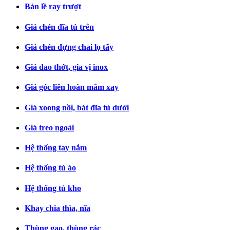
Bản lề ray trượt
Giá chén đĩa tủ trên
Giá chén đựng chai lọ tẩy
Giá dao thớt, gia vị inox
Giá góc liên hoàn mâm xay
Giá xoong nồi, bát đĩa tủ dưới
Giá treo ngoài
Hệ thống tay nắm
Hệ thống tủ áo
Hệ thống tủ kho
Khay chia thìa, nĩa
Thùng gạo, thùng rác