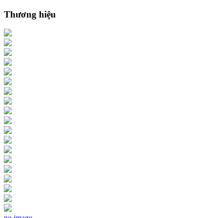
Thương hiệu
no image