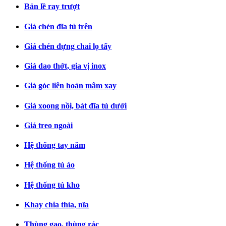
Bản lề ray trượt
Giá chén đĩa tủ trên
Giá chén đựng chai lọ tẩy
Giá dao thớt, gia vị inox
Giá góc liên hoàn mâm xay
Giá xoong nồi, bát đĩa tủ dưới
Giá treo ngoài
Hệ thống tay nắm
Hệ thống tủ áo
Hệ thống tủ kho
Khay chia thìa, nĩa
Thùng gạo, thùng rác