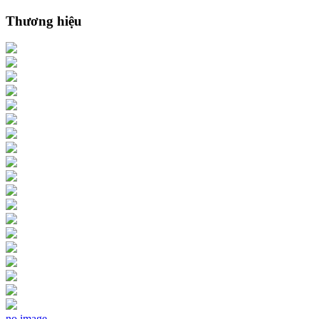
Thương hiệu
no image