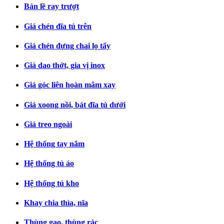
Bản lề ray trượt
Giá chén đĩa tủ trên
Giá chén đựng chai lọ tẩy
Giá dao thớt, gia vị inox
Giá góc liên hoàn mâm xay
Giá xoong nồi, bát đĩa tủ dưới
Giá treo ngoài
Hệ thống tay nắm
Hệ thống tủ áo
Hệ thống tủ kho
Khay chia thìa, nĩa
Thùng gạo, thùng rác