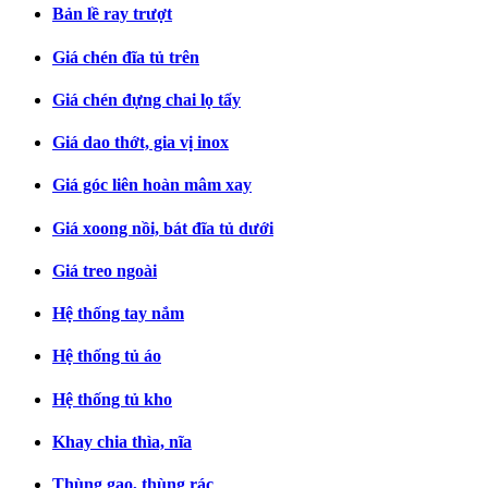
Bản lề ray trượt
Giá chén đĩa tủ trên
Giá chén đựng chai lọ tẩy
Giá dao thớt, gia vị inox
Giá góc liên hoàn mâm xay
Giá xoong nồi, bát đĩa tủ dưới
Giá treo ngoài
Hệ thống tay nắm
Hệ thống tủ áo
Hệ thống tủ kho
Khay chia thìa, nĩa
Thùng gạo, thùng rác