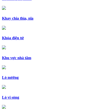
Khay chia thìa, nĩa
Khóa điện tử
Khu vực nhà tắm
Lò nướng
Lò vi sóng