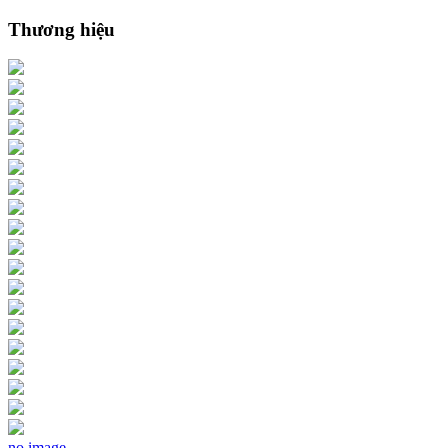
Thương hiệu
no image