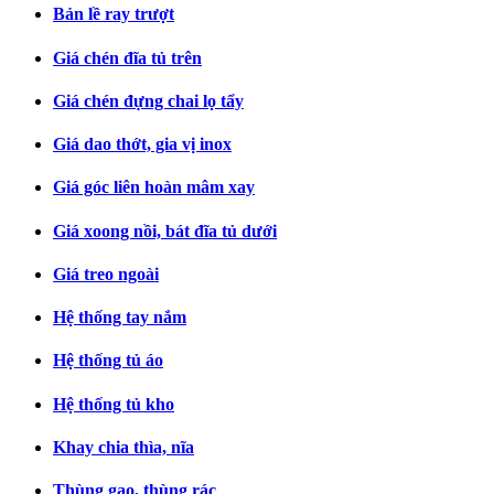
Bản lề ray trượt
Giá chén đĩa tủ trên
Giá chén đựng chai lọ tẩy
Giá dao thớt, gia vị inox
Giá góc liên hoàn mâm xay
Giá xoong nồi, bát đĩa tủ dưới
Giá treo ngoài
Hệ thống tay nắm
Hệ thống tủ áo
Hệ thống tủ kho
Khay chia thìa, nĩa
Thùng gạo, thùng rác