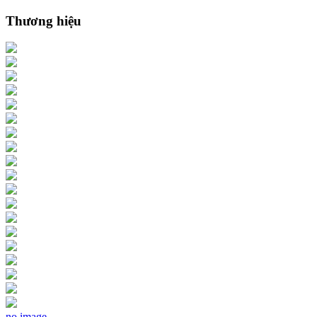
Thương hiệu
no image