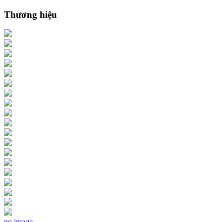
Thương hiệu
no image