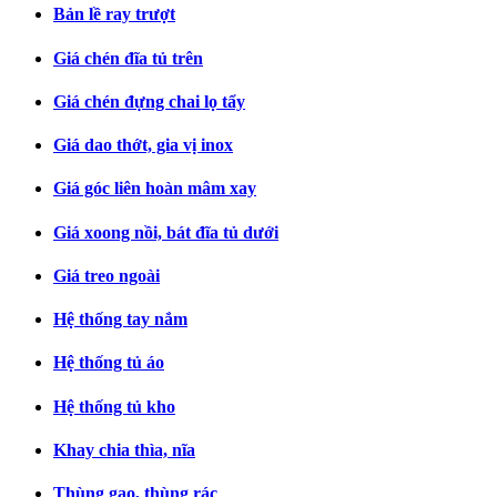
Bản lề ray trượt
Giá chén đĩa tủ trên
Giá chén đựng chai lọ tẩy
Giá dao thớt, gia vị inox
Giá góc liên hoàn mâm xay
Giá xoong nồi, bát đĩa tủ dưới
Giá treo ngoài
Hệ thống tay nắm
Hệ thống tủ áo
Hệ thống tủ kho
Khay chia thìa, nĩa
Thùng gạo, thùng rác