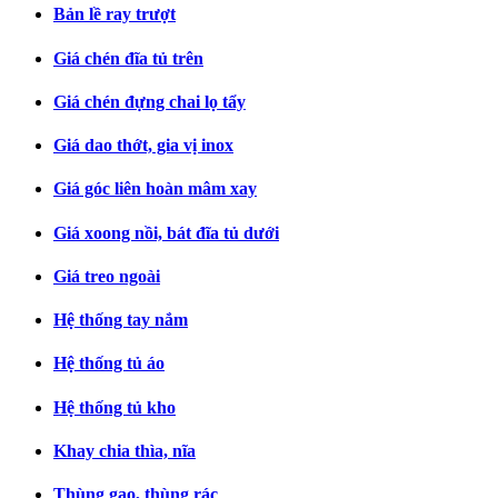
Bản lề ray trượt
Giá chén đĩa tủ trên
Giá chén đựng chai lọ tẩy
Giá dao thớt, gia vị inox
Giá góc liên hoàn mâm xay
Giá xoong nồi, bát đĩa tủ dưới
Giá treo ngoài
Hệ thống tay nắm
Hệ thống tủ áo
Hệ thống tủ kho
Khay chia thìa, nĩa
Thùng gạo, thùng rác